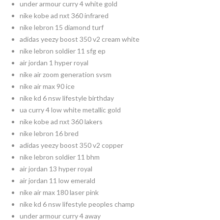
under armour curry 4 white gold
nike kobe ad nxt 360 infrared
nike lebron 15 diamond turf
adidas yeezy boost 350 v2 cream white
nike lebron soldier 11 sfg ep
air jordan 1 hyper royal
nike air zoom generation svsm
nike air max 90 ice
nike kd 6 nsw lifestyle birthday
ua curry 4 low white metallic gold
nike kobe ad nxt 360 lakers
nike lebron 16 bred
adidas yeezy boost 350 v2 copper
nike lebron soldier 11 bhm
air jordan 13 hyper royal
air jordan 11 low emerald
nike air max 180 laser pink
nike kd 6 nsw lifestyle peoples champ
under armour curry 4 away