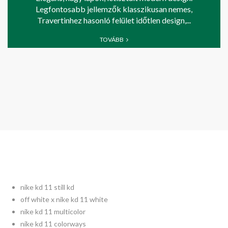
Legfontosabb jellemzők klasszikusan nemes,
Travertinhez hasonló felület időtlen design,...
TOVÁBB
nike kd 11 still kd
off white x nike kd 11 white
nike kd 11 multicolor
nike kd 11 colorways