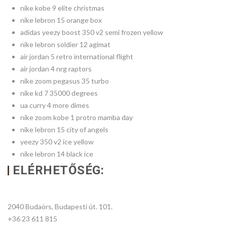
nike kobe 9 elite christmas
nike lebron 15 orange box
adidas yeezy boost 350 v2 semi frozen yellow
nike lebron soldier 12 agimat
air jordan 5 retro international flight
air jordan 4 nrg raptors
nike zoom pegasus 35 turbo
nike kd 7 35000 degrees
ua curry 4 more dimes
nike zoom kobe 1 protro mamba day
nike lebron 15 city of angels
yeezy 350 v2 ice yellow
nike lebron 14 black ice
ELÉRHETŐSÉG:
2040 Budaörs, Budapesti út. 101.
+36 23 611 815