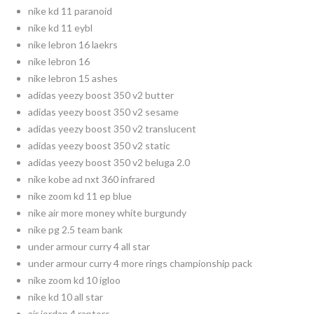
nike kd 11 paranoid
nike kd 11 eybl
nike lebron 16 laekrs
nike lebron 16
nike lebron 15 ashes
adidas yeezy boost 350 v2 butter
adidas yeezy boost 350 v2 sesame
adidas yeezy boost 350 v2 translucent
adidas yeezy boost 350 v2 static
adidas yeezy boost 350 v2 beluga 2.0
nike kobe ad nxt 360 infrared
nike zoom kd 11 ep blue
nike air more money white burgundy
nike pg 2.5 team bank
under armour curry 4 all star
under armour curry 4 more rings championship pack
nike zoom kd 10 igloo
nike kd 10 all star
air jordan 4 raptors