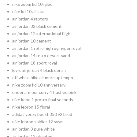
nike zoom kd 10 igloo
nike kd 10 all star
air jordan 4 raptors
air jordan 32 black cement
air jordan 12 international flight
air jordan 10 cement
air jordan 1 retro high og hyper royal
air jordan 14 retro desert sand
air jordan 18 sport royal
levis air jordan 4 black denim
off white nike air more uptempo
nike zoom kd 10 anniversary
under armour curry 4 flushed pink
nike kobe 1 protro final seconds
nike lebron 15 floral
adidas yeezy boost 350 v2 bred
nike lebron soldier 12 svsm
air jordan 3 pure white
air jordan 13 phantom