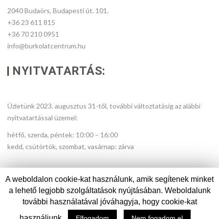
2040 Budaörs, Budapesti út. 101.
+36 23 611 815
+36 70 210 0951
info@burkolatcentrum.hu
NYITVATARTÁS:
Üzletünk 2023. augusztus 31-től, további változtatásig az alábbi
nyitvatartással üzemel:
hétfő, szerda, péntek: 10:00 – 16:00
kedd, csütörtök, szombat, vasárnap: zárva
A weboldalon cookie-kat használunk, amik segítenek minket
a lehető legjobb szolgáltatások nyújtásában. Weboldalunk
további használatával jóváhagyja, hogy cookie-kat
© Copyright 2017.
Burkolatcentrum
használjunk.
Elfogadom
Nem fogadom el