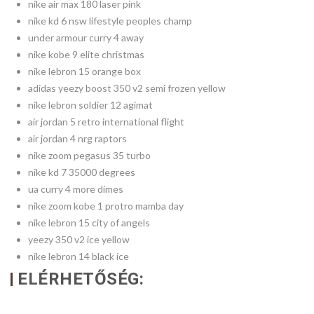
nike air max 180 laser pink
nike kd 6 nsw lifestyle peoples champ
under armour curry 4 away
nike kobe 9 elite christmas
nike lebron 15 orange box
adidas yeezy boost 350 v2 semi frozen yellow
nike lebron soldier 12 agimat
air jordan 5 retro international flight
air jordan 4 nrg raptors
nike zoom pegasus 35 turbo
nike kd 7 35000 degrees
ua curry 4 more dimes
nike zoom kobe 1 protro mamba day
nike lebron 15 city of angels
yeezy 350 v2 ice yellow
nike lebron 14 black ice
ELÉRHETŐSÉG: