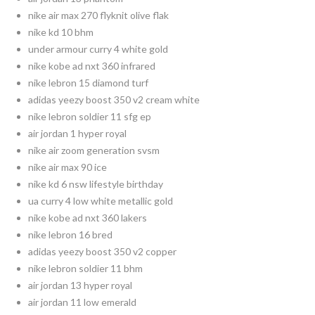
nike air max 270 flyknit olive flak
nike kd 10 bhm
under armour curry 4 white gold
nike kobe ad nxt 360 infrared
nike lebron 15 diamond turf
adidas yeezy boost 350 v2 cream white
nike lebron soldier 11 sfg ep
air jordan 1 hyper royal
nike air zoom generation svsm
nike air max 90 ice
nike kd 6 nsw lifestyle birthday
ua curry 4 low white metallic gold
nike kobe ad nxt 360 lakers
nike lebron 16 bred
adidas yeezy boost 350 v2 copper
nike lebron soldier 11 bhm
air jordan 13 hyper royal
air jordan 11 low emerald